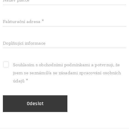
Fakturační adresa
Doplňující informace
Souhlasím s obchodními podmínkami a potvrzuji, že
jsem se seznámil/a se zásadami zpracování osobních
údajů
Odeslat