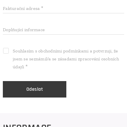
Fakturační adresa
Doplňující informace
Souhlasím s obchodními podmínkami a potvrzuji, že
jsem se seznámil/a se zásadami zpracování osobních
údajů
Odeslat