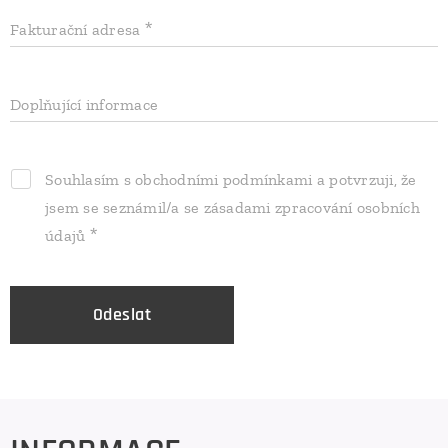
Fakturační adresa
Doplňující informace
Souhlasím s obchodními podmínkami a potvrzuji, že
jsem se seznámil/a se zásadami zpracování osobních
údajů
Odeslat