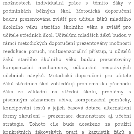
možnostech individuální práce s těmito žáky v
podmínkách běžných škol. Metodická doporučení
budou prezentována zvlášť pro učitele žáků mladšího
školního věku, staršího školního věku a zvlášť pro
učitele středních škol. Učitelům mladších žáků budou v
rámci metodických doporučení prezentovány možnosti
reedukace poruch, multisenzoriální přístup, u učitelů
žáků staršího školního věku budou prezentovány
kompenzační mechanismy, odbourání nesprávných
učebních návyků. Metodická doporučení pro učitele
žáků středních škol zohledňují problematiku přechodu
žáka ze základní na střední školu, problémy s
písemným záznamem učiva, kompenzační pomůcky,
koncipování testů a jejich časová dotace, alternativní
formy zkoušení – prezentace, demonstrace aj. učební
strategie. Tohoto cíle bude dosaženo za použití
konkrétních žákovských prací a kazuistik žáků a