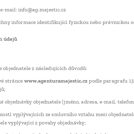
 e-mail: info@ag.majestic.cz
hny informace identifikující fyzickou nebo právnickou o
h údajů
ů
 objednatele z následujících důvodů:
vé stránce
www.agenturamajestic.cz
podle paragrafu 13 
jů;
é objednávky objednatele (jméno, adresa, e-mail, telefonn
nností vyplývajících ze smluvního vztahu mezi objednat
ele vyplývající z povahy objednávky;