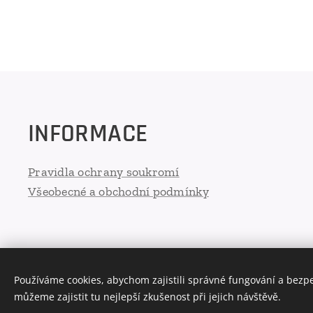
INFORMACE
Pravidla ochrany soukromí
Všeobecné a obchodní podmínky
Používáme cookies, abychom zajistili správné fungování a bezp
můžeme zajistit tu nejlepší zkušenost při jejich návštěvě.