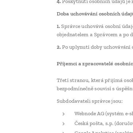
4.
Poskytnutí osobních údajů je
Doba uchovávání osobních údaj
1.
Správce uchovává osobní údaje
objednatelem a Správcem a po d
2.
Po uplynutí doby uchovávání 
Příjemci a zpracovatelé osobní
Třetí stranou, která přijímá os
bezpodmínečně souvisí s úspěšn
Subdodavateli správce jsou:
Webnode AG (systém e-s
Česká pošta, s.p. (doručo