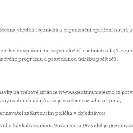
všechna vhodná technická a organizační opatření nutná 
ření k zabezpečení datových úložišť osobních údajů, zej
virového programu a pravidelnou údržbu počítačů.
návky na webové stránce www.agenturamajestic.cz potvrz
y osobních údajů a že je v celém rozsahu přijímá;
jednavatel zaškrtnutím políčka v objednávce;
idla kdykoliv změnit. Novou verzi Pravidel je povinný z