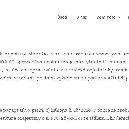
Úvod
O nás
Semináře
eb Agentury Majestic, v.o.s. na stránkách www.agentur
 102 00 zpracovává osobní údaje poskytnuté Kupujícím 
 za účelem zpracování elektronické objednávky, realiz
ními stranami po dobu vyžadovanou podle zvláštních p
 paragrafu 5 písm. o) Zákona č. 18/2018 O ochraně osobn
entura Majestic,v.o.s.
IČO 28535031 se sídlem Chudenick