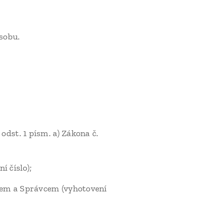
sobu.
odst. 1 písm. a) Zákona č.
í číslo);
elem a Správcem (vyhotovení