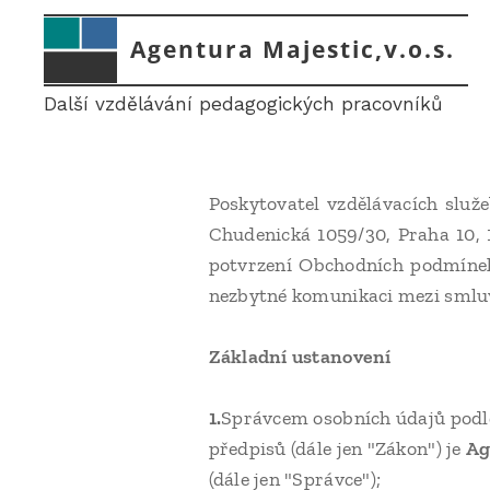
Agentura Majestic,v.o.s.
Další vzdělávání pedagogických pracovníků
Poskytovatel vzdělávacích služ
Chudenická 1059/30, Praha 10,
potvrzení Obchodních podmínek,
nezbytné komunikaci mezi smluv
Základní ustanovení
1.
Správcem osobních údajů podle
předpisů (dále jen "Zákon") je
Ag
(dále jen "Správce");