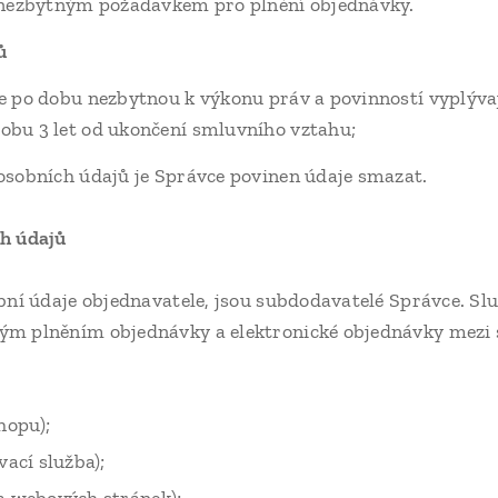
 nezbytným požadavkem pro plnění objednávky.
ů
 po dobu nezbytnou k výkonu práv a povinností vyplýva
obu 3 let od ukončení smluvního vztahu;
osobních údajů je Správce povinen údaje smazat.
ch údajů
obní údaje objednavatele, jsou subdodavatelé Správce. S
ým plněním objednávky a elektronické objednávky mezi
hopu);
vací služba);