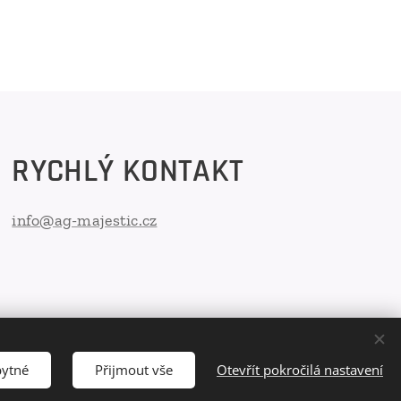
RYCHLÝ KONTAKT
info@ag-majestic.cz
bytné
Přijmout vše
Otevřít pokročilá nastavení