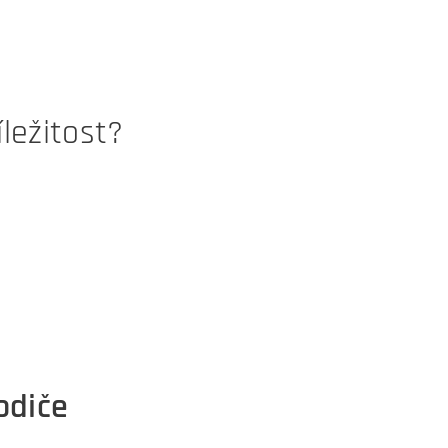
ležitost?
odiče