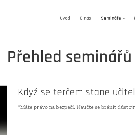
Úvod
O nás
Semináře
Přehled seminářů
Když se terčem stane učite
"Máte právo na bezpečí. Naučte se bránit důstojně