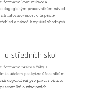
ými formami komunikace a
e pedagogickým pracovníkům návod
ejich informovanost o úspěšné
řehled a návod k využití vhodných
 a středních škol
i formami práce s žáky s
a tímto účelem poskytne účastníkům
ická doporučení pro práci s těmito
 pracovníků o vývojových