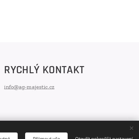
RYCHLÝ KONTAKT
info@ag-majestic.cz
bytné
Přijmout vše
Otevřít pokročilá nastavení